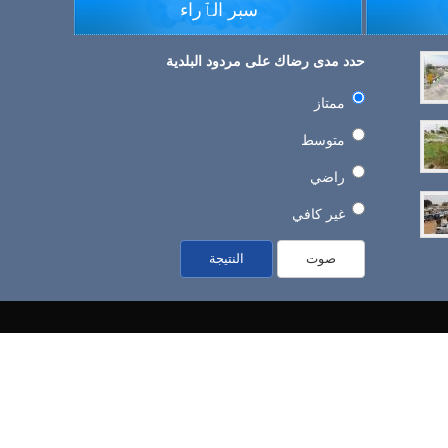
سبر الٱراء
حدد مدى رضاك على مردود البلدية
ممتاز
متوسط
راضي
غير كافي