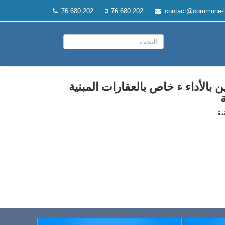
76 680 202
76 680 202
contact@commune-l
بالأداء ء خاص بالعقارات المبنية
ة
ية