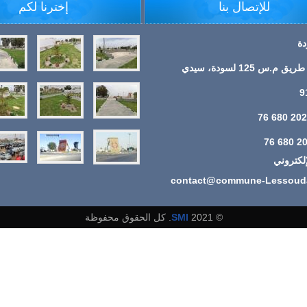
للإتصال بنا
إخترنا لكم
دة
العنوان : طريق م.س 125 لسودة، سيدي
الإلكتروني
contact@commune-Lessouda
© 2021
SMI
. كل الحقوق محفوظة