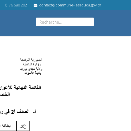
76 680 202
contact@commune-lessouda.gov.tn