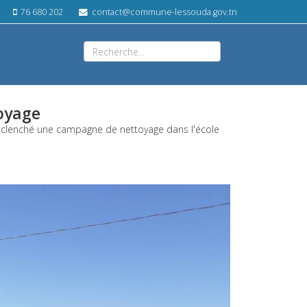
76 680 202
contact@commune-lessouda.gov.tn
oyage
clenché une campagne de nettoyage dans l'école