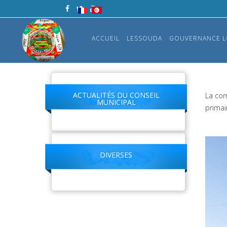
ACCUEIL
LESSOUDA
GOUVERNANCE L
ACTUALITÉS DU CONSEIL
La com
MUNICIPAL
primai
DIVERSES