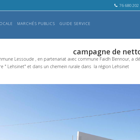
76 680 202
OCALE
MARCHÉS PUBLICS
GUIDE SERVICE
campagne de nett
mune Lessoude , en partenariat avec commune Faidh Bennour, a dé
re " Lehsinet" et dans un chemein rurale dans la région Lehsinet