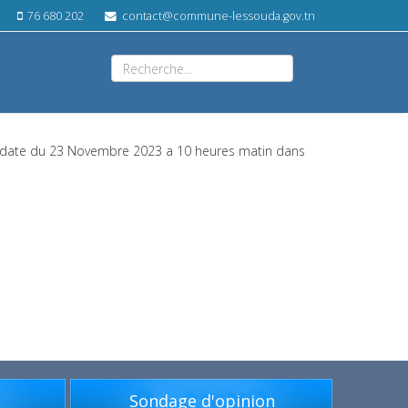
76 680 202
contact@commune-lessouda.gov.tn
a date du 23 Novembre 2023 a 10 heures matin dans
s
Sondage d'opinion