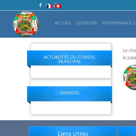
ACCUEIL
LESSOUDA
GOUVERNANCE L
Le cha
ACTUALITÉS DU CONSEIL
le pala
MUNICIPAL
DIVERSES
Liens Utiles