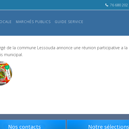
76 680 202
OCALE
MARCHÉS PUBLICS
GUIDE SERVICE
rgé de la commune Lessouda annonce une réunion participative a l
is municipal.
Nos contacts
Notre sélection