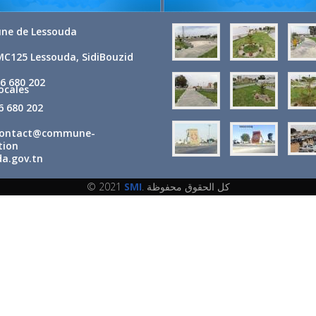
e de Lessouda
MC125 Lessouda, SidiBouzid
6 680 202
Locales
 680 202
ontact@commune-
tion
a.gov.tn
© 2021
SMI
. كل الحقوق محفوظة