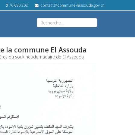
76 680 202
contact@commune-lessouda.gov.tn
de la commune El Assouda
hères du souk hebdomadaire de El Assouda.