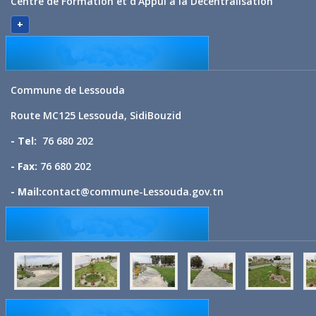
Centre de Formation et d'Appui à la Décentralisation
+
Commune de Lessouda
Route MC125 Lessouda, SidiBouzid
- Tel:
76 680 202
- Fax:
76 680 202
- Mail:
contact@commune-Lessouda.gov.tn