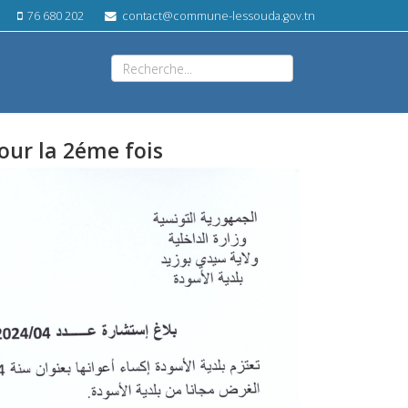
76 680 202
contact@commune-lessouda.gov.tn
our la 2éme fois