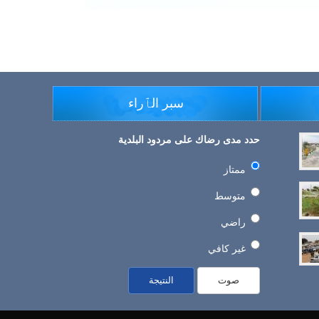
سبر الٱراء
حدد مدى رضاك على مردود البلدية
ممتاز
متوسط
راضي
غير كافي