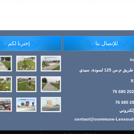
للإتصال بنا
إخترنا لكم
دة
العنوان : طريق م.س 125 لسودة، سيدي
الإلكتروني
contact@commune-Lessouda