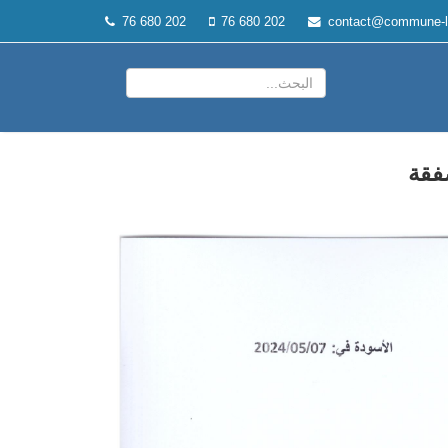
76 680 202
76 680 202
contact@commune-l
فقة