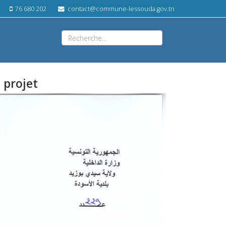
76 680 202
contact@commune-lessouda.gov.tn
 projet