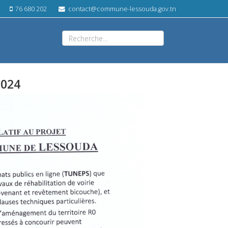
76 680 202
contact@commune-lessouda.gov.tn
2024