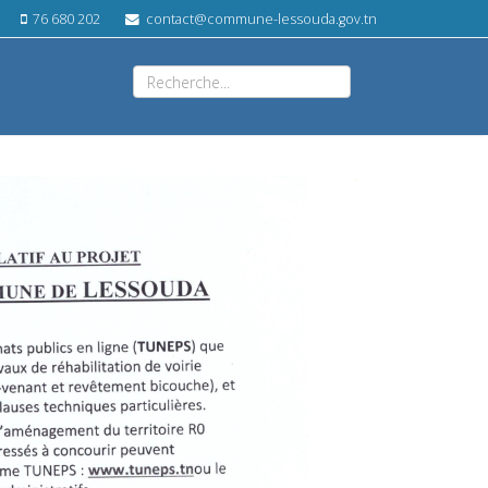
76 680 202
contact@commune-lessouda.gov.tn