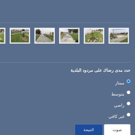
حدد مدى رضاك على مردود البلدية
ممتاز
متوسط
راضي
غير كافي