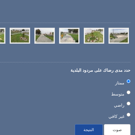
حدد مدى رضاك على مردود البلدية
ممتاز
متوسط
راضي
غير كافي