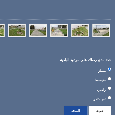
حدد مدى رضاك على مردود البلدية
ممتاز
متوسط
راضي
غير كافي