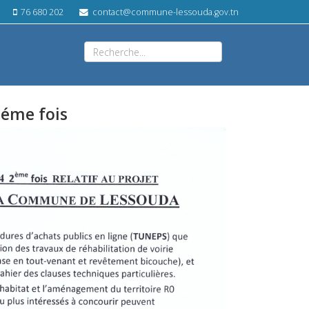
76 680 202
contact@commune-lessouda.gov.tn
2éme fois