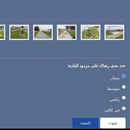
حدد مدى رضاك على مردود البلدية
ممتاز
متوسط
راضي
غير كافي