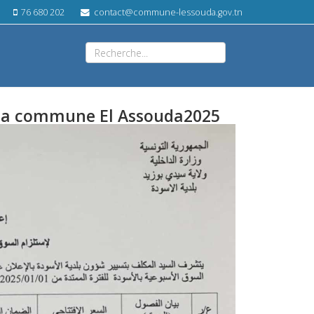
76 680 202
contact@commune-lessouda.gov.tn
 la commune El Assouda2025