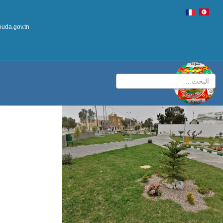
uda.gov.tn