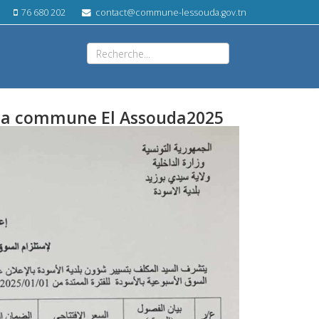
76 680 202
contact@commune-lessouda.gov.tn
 la commune El Assouda2025